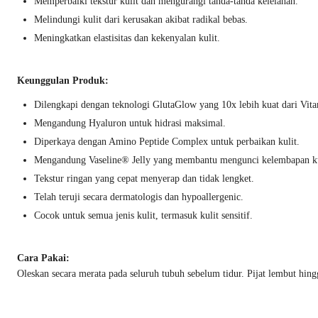
Memperbaiki tekstur kulit dan mengurangi tanda-tanda kelelahan.
Melindungi kulit dari kerusakan akibat radikal bebas.
Meningkatkan elastisitas dan kekenyalan kulit.
Keunggulan Produk:
Dilengkapi dengan teknologi GlutaGlow yang 10x lebih kuat dari Vit
Mengandung Hyaluron untuk hidrasi maksimal.
Diperkaya dengan Amino Peptide Complex untuk perbaikan kulit.
Mengandung Vaseline® Jelly yang membantu mengunci kelembapan ku
Tekstur ringan yang cepat menyerap dan tidak lengket.
Telah teruji secara dermatologis dan hypoallergenic.
Cocok untuk semua jenis kulit, termasuk kulit sensitif.
Cara Pakai:
Oleskan secara merata pada seluruh tubuh sebelum tidur. Pijat lembut hin