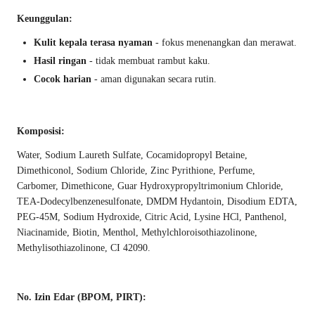
Keunggulan:
Kulit kepala terasa nyaman
- fokus menenangkan dan merawat.
Hasil ringan
- tidak membuat rambut kaku.
Cocok harian
- aman digunakan secara rutin.
Komposisi:
Water, Sodium Laureth Sulfate, Cocamidopropyl Betaine,
Dimethiconol, Sodium Chloride, Zinc Pyrithione, Perfume,
Carbomer, Dimethicone, Guar Hydroxypropyltrimonium Chloride,
TEA-Dodecylbenzenesulfonate, DMDM Hydantoin, Disodium EDTA,
PEG-45M, Sodium Hydroxide, Citric Acid, Lysine HCl, Panthenol,
Niacinamide, Biotin, Menthol, Methylchloroisothiazolinone,
Methylisothiazolinone, CI 42090.
No. Izin Edar (BPOM, PIRT):