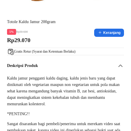
Totole Kaldu Jamur 200gram
Rp30.600
5%
Keranjang
Rp29.070
Gratis Retur (Syarat dan Ketentuan Berlaku)
Deskripsi Produk
Kaldu jamur pengganti kaldu daging, kaldu jenis baru yang dapat
dinikmati oleh vegetarian maupun non vegetarian untuk pola makan
sehat karena mengandung banyak vitamin B, zat besi, antioksidan,
dapat meningkatkan sistem kekebalan tubuh dan membantu
menurunkan kolesterol.
*PENTING!!
Sangat disarankan bagi pembeli/penerima untuk merekam video saat
pembukaan paket, karena video ini diperlukan sebagai bukti saat ada