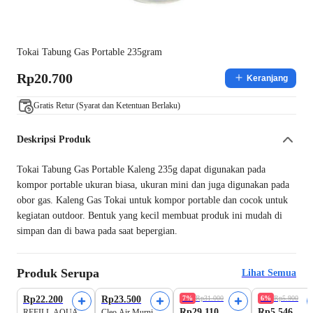
Tokai Tabung Gas Portable 235gram
Rp20.700
Keranjang
Gratis Retur (Syarat dan Ketentuan Berlaku)
Deskripsi Produk
Tokai Tabung Gas Portable Kaleng 235g dapat digunakan pada
kompor portable ukuran biasa, ukuran mini dan juga digunakan pada
obor gas. Kaleng Gas Tokai untuk kompor portable dan cocok untuk
kegiatan outdoor. Bentuk yang kecil membuat produk ini mudah di
simpan dan di bawa pada saat bepergian.
Produk Serupa
Lihat Semua
Harga Terbaik
Rp22.200
Rp23.500
7%
Rp31.000
6%
Rp5.900
Rp29.110
Rp5.546
REFILL AQUA
Cleo Air Murni