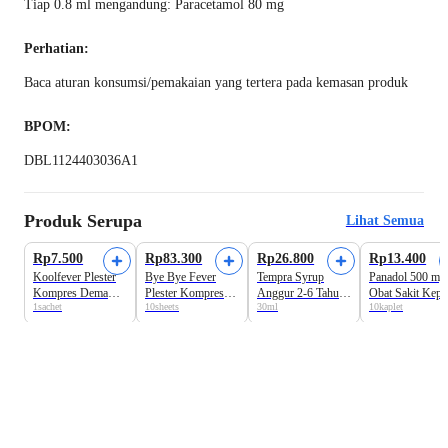
Tiap 0.8 ml mengandung: Paracetamol 80 mg
Perhatian:
Baca aturan konsumsi/pemakaian yang tertera pada kemasan produk
BPOM:
DBL1124403036A1
Produk Serupa
Lihat Semua
Rp7.500
Rp83.300
Rp26.800
Rp13.400
Koolfever Plester
Bye Bye Fever
Tempra Syrup
Panadol 500 mg
Kompres Demam
Plester Kompres
Anggur 2-6 Tahun
Obat Sakit Kepa
1sachet
10sheets
30ml
10kaplet
Bayi
Demam Bayi
Paracetamol Anak
dan Demam Stri