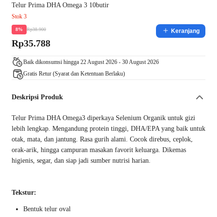
Telur Prima DHA Omega 3 10butir
Stok 3
Rp38.900
8%
Keranjang
Rp35.788
Baik dikonsumsi hingga 22 August 2026 - 30 August 2026
Gratis Retur (Syarat dan Ketentuan Berlaku)
Deskripsi Produk
Telur Prima DHA Omega3 diperkaya Selenium Organik untuk gizi
lebih lengkap. Mengandung protein tinggi, DHA/EPA yang baik untuk
otak, mata, dan jantung. Rasa gurih alami. Cocok direbus, ceplok,
orak-arik, hingga campuran masakan favorit keluarga. Dikemas
higienis, segar, dan siap jadi sumber nutrisi harian.
Tekstur:
Bentuk telur oval