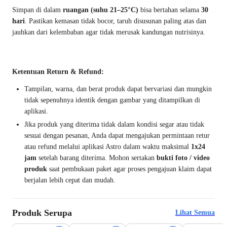
Simpan di dalam
ruangan (suhu 21–25°C)
bisa bertahan selama
30
hari
. Pastikan kemasan tidak bocor, taruh disusunan paling atas dan
jauhkan dari kelembaban agar tidak merusak kandungan nutrisinya.
Ketentuan Return & Refund:
Tampilan, warna, dan berat produk dapat bervariasi dan mungkin
tidak sepenuhnya identik dengan gambar yang ditampilkan di
aplikasi.
Jika produk yang diterima tidak dalam kondisi segar atau tidak
sesuai dengan pesanan, Anda dapat mengajukan permintaan retur
atau refund melalui aplikasi Astro dalam waktu maksimal
1x24
jam
setelah barang diterima. Mohon sertakan
bukti foto / video
produk
saat pembukaan paket agar proses pengajuan klaim dapat
berjalan lebih cepat dan mudah.
Produk Serupa
Lihat Semua
Beli 2 Disc.12%
Harga Terbaik