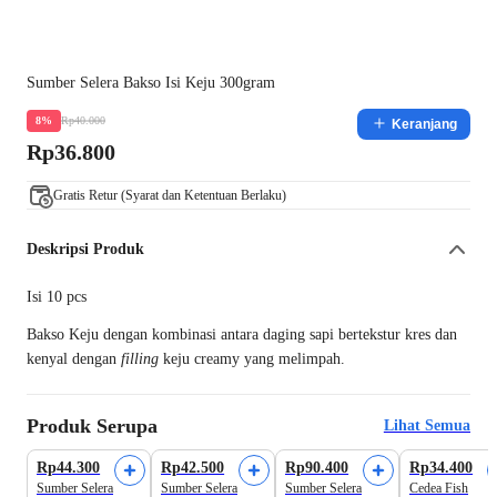
Sumber Selera Bakso Isi Keju 300gram
Rp40.000
8%
Keranjang
Rp36.800
Gratis Retur (Syarat dan Ketentuan Berlaku)
Deskripsi Produk
Isi 10 pcs
Bakso Keju dengan kombinasi antara daging sapi bertekstur kres dan
kenyal dengan
filling
keju creamy yang melimpah.
Produk Serupa
Lihat Semua
Rp44.300
Rp42.500
Rp90.400
Rp34.400
Sumber Selera
Sumber Selera
Sumber Selera
Cedea Fish