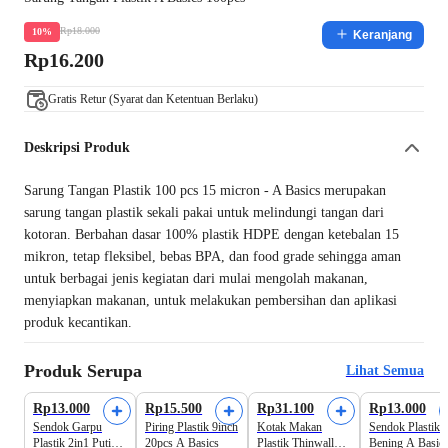
Rp18.000
10%
Keranjang
Rp16.200
Gratis Retur (Syarat dan Ketentuan Berlaku)
Deskripsi Produk
Sarung Tangan Plastik 100 pcs 15 micron - A Basics merupakan
sarung tangan plastik sekali pakai untuk melindungi tangan dari
kotoran. Berbahan dasar 100% plastik HDPE dengan ketebalan 15
mikron, tetap fleksibel, bebas BPA, dan food grade sehingga aman
untuk berbagai jenis kegiatan dari mulai mengolah makanan,
menyiapkan makanan, untuk melakukan pembersihan dan aplikasi
produk kecantikan.
Produk Serupa
Lihat Semua
Rp13.000
Rp15.500
Rp31.100
Rp13.000
Sendok Garpu
Piring Plastik 9inch
Kotak Makan
Sendok Plastik
Plastik 2in1 Putih
20pcs A Basics
Plastik Thinwall
Bening A Basic