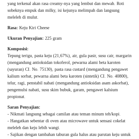
yang terkenal akan rasa creamy-nya yang lembut dan mewah. Roti
sobeknya empuk dan milky, isi kejunya melimpah dan langsung
meleleh di mulut.
Rasa:
Keju Kiri Cheese
Ukuran Penyajian:
225 gram
Komposisi:
Tepung terigu, pasta keju (21,67%), air, gula pasir, susu cair, margarin
(mengandung antioksidan tokoferol, pewarna alami beta karoten
(sayuran) CI. No. 75130), pasta rasa custard (mengandung pengawet
kalium sorbat, pewarna alami beta karoten (sintetik) CI. No. 40800),
telur, ragi, penstabil nabati (mengandung antioksidan asam askorbat),
pengemulsi nabati, susu skim bubuk, garam, pengawet kalsium
propionat.
Saran Penyajian:
- Nikmati langsung sebagai camilan atau teman minum teh/kopi.
- Hangatkan sebentar di oven atau microwave untuk sensasi cokelat
meleleh dan keju lebih wangi.
- Sajikan dengan tambahan taburan gula halus atau parutan keju untuk