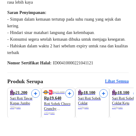
rasa lebih kaya
Saran Penyimpanan:
- Simpan dalam kemasan tertutup pada suhu ruang yang sejuk dan
kering.
- Hindari sinar matahari langsung dan kelembapan.
- Konsumsi segera setelah kemasan dibuka untuk menjaga kesegaran.
- Habiskan dalam waktu 2 hari sebelum expiry untuk rasa dan kualitas
terbaik
Nomor Sertifikat Halal:
ID00410000221041121
Produk Serupa
Lihat Semua
Best Seller
Rp21.200
14%
Rp22.600
Rp18.100
Rp18.100
Rp19.640
Sari Roti Tawar
Sari Roti Sobek
Sari Roti Sobek
Kupas Jumbo
Coklat
Coklat Keju
Roti Sobek Choco
300gram
214gram
214gram
Crunchy
235gram
Ovomaltine Astro
Goods x
Ovomaltine