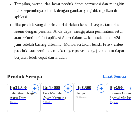
Tampilan, warna, dan berat produk dapat bervariasi dan mungkin
tidak sepenuhnya identik dengan gambar yang ditampilkan di
aplikasi.
Jika produk yang diterima tidak dalam kondisi segar atau tidak
sesuai dengan pesanan, Anda dapat mengajukan permintaan retur
atau refund melalui aplikasi Astro dalam waktu maksimal
1x24
jam
setelah barang diterima. Mohon sertakan
bukti foto / video
produk
saat pembukaan paket agar proses pengajuan klaim dapat
berjalan lebih cepat dan mudah.
Produk Serupa
Lihat Semua
Beli 2 Disc.12%
Rp31.500
Rp49.000
Rp8.500
Rp3.500
Telur Ayam Negeri
Pick Me Telur
Tempe
Indomie Goreng
350gram
Astro Farm
Ayam Kampung
Special Mie Inst
15butir
10butir
85gram
Merah Omega