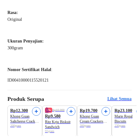
Rasa:
Original
Ukuran Penyajian:
300gram
Nomor Sertifikat Halal
:
ID00410000115520121
Produk Serupa
Lihat Semua
Rp12.300
5%
Rp10.000
Rp19.700
Rp23.100
Rp9.580
Khong Guan
Khong Guan
Marie Regal
Saltcheese Crackers
Cream Crackers
Biscuits
Ritz Keju Biskuit
200gram
300gram
230gram
Biscuits
Biscuits
Sandwich
91gram