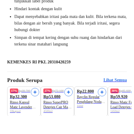
tunjukkan label produk
Hindari kontak dengan kulit
Dapat menyebabkan iritasi pada mata dan kulit. Bila terkena mata,
bilas dengan air bersih yang banyak. Bila terjadi iritasi, segera
hubungi dokter
Simpan di tempat kering dengan suhu ruang dan hindarkan dari
terkena sinar matahari langsung
KEMENKES RI PKL 20310420259
Produk Serupa
Lihat Semua
Beli 3 Disc.20%
17%
Rp38.700
27%
Rp72.100
Rp22.800
30%
Rp85.600
Rp32.300
Rp53.080
Rp59.920
Bayclin Regular
Penghilang Noda
Rinso Kapsul
Rinso SuperPRO
Rinso Matic Fro
1liter
Pakaian
Matic Lavender
Deterjen Cair Matic
Load Deterjen C
18kapsul
4500ml
1450ml
Fresh Deterjen Cair
Jerigen