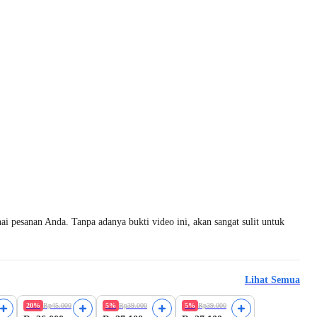
i pesanan Anda. Tanpa adanya bukti video ini, akan sangat sulit untuk
Lihat Semua
20%
Rp45.000
5%
Rp39.000
5%
Rp39.000