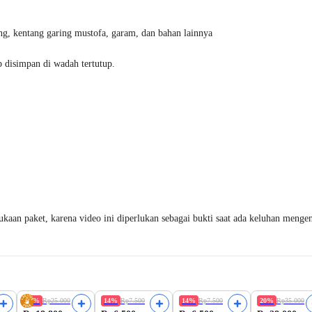
ng, kentang garing mustofa, garam, dan bahan lainnya
p disimpan di wadah tertutup.
an paket, karena video ini diperlukan sebagai bukti saat ada keluhan mengena
%
Best Seller
Best Seller
25%
Rp25.000
14%
Rp7.500
14%
Rp7.500
20%
Rp35.000