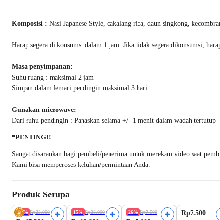
Komposisi :
Nasi Japanese Style, cakalang rica, daun singkong, kecombra
Harap segera di konsumsi dalam 1 jam. Jika tidak segera dikonsumsi, hara
Masa penyimpanan:
Suhu ruang : maksimal 2 jam
Simpan dalam lemari pendingin maksimal 3 hari
Gunakan microwave:
Dari suhu pendingin : Panaskan selama +/- 1 menit dalam wadah tertutup
*PENTING!!
Sangat disarankan bagi pembeli/penerima untuk merekam video saat pembuka
Kami bisa memperoses keluhan/permintaan Anda.
Produk Serupa
Best Seller
Best Seller
Best Seller
Beli 3 Disc.14
25%
Rp23.000
15%
Rp28.000
26%
Rp7.500
Rp7.500