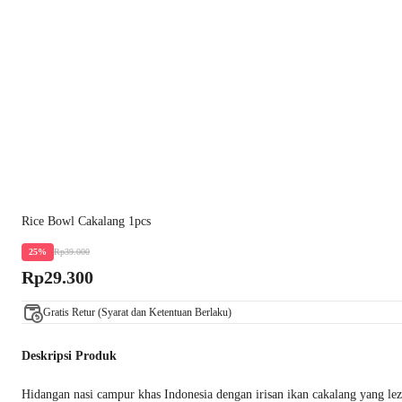
Rice Bowl Cakalang 1pcs
Rp39.000
25%
Rp29.300
Gratis Retur (Syarat dan Ketentuan Berlaku)
Deskripsi Produk
Hidangan nasi campur khas Indonesia dengan irisan ikan cakalang yang l