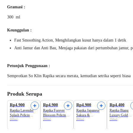
Gramasi :
300 ml
Keunggulan :
Fast Smoothing Action, Menghilangkan kusut hanya dalam 1 detik
Anti Jamur dan Anti Bau, Menjaga pakaian dari pertumbuhan jamur, pa
Petunjuk Penggunaan :
Semprotkan So Klin Rapika secara merata, kemudian setrika seperti biasa
Produk Serupa
Beli 6 Disc.25%
Beli 6 Disc.25%
Beli 6 Disc.25%
Beli 6 Disc.25
Rp4.900
Rp4.900
Rp4.900
Rp4.400
Rapika Lavender
Rapika Forever
Rapika Japanese
Rapika Biang
Splash Pelicin
Blossom Pelicin
Sakura &
Luxury Gold
300ml
300ml
300ml
250ml
Pakaian 300 ml
Pakaian
Strawberry Pelicin
Pelicin Pakaian 
Pakaian 300 ml
ml