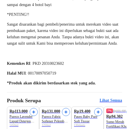
sampai dengan 4 botol bayi
*PENTING!!
Sangat disarankan bagi pembeli/penerima untuk merekam video saat
pembukaan paket, karena video ini diperlukan sebagai bukti saat ada
keluhan mengenai pesanan Anda. Tanpa adanya bukti video ini, akan
sangat sulit untuk Kami bisa memperoses keluhan/permintaan Anda.
Kemenkes RI
: PKD 20310023602
Halal MUI
: 00170097050719
*Produk akan dikirim berdasarkan stok yang ada.
Produk Serupa
Lihat Semua
Formula Baru!
Rp113.000
Rp131.000
Rp19.400
7%
Rp101.400
Rp94.302
Pureco Lavender
Pureco Fabric
Paseo Baby Pure
Liquid Deterjen
Softener Pelembut
Soft Tissue
Sumo Merah
1450ml
1250ml
130sheets
Bayi
Pakaian Refill Extra
Fortifikasi Khu