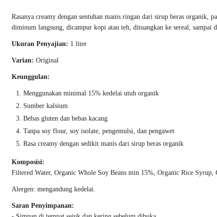
Rasanya creamy dengan sentuhan manis ringan dari sirup beras organik, pa
diminum langsung, dicampur kopi atau teh, dituangkan ke sereal, sampai 
Ukuran Penyajian:
1 liter
Varian:
Original
Keunggulan:
Menggunakan minimal 15% kedelai utuh organik
Sumber kalsium
Bebas gluten dan bebas kacang
Tanpa soy flour, soy isolate, pengemulsi, dan pengawet
Rasa creamy dengan sedikit manis dari sirup beras organik
Komposisi:
Filtered Water, Organic Whole Soy Beans min 15%, Organic Rice Syrup, O
Alergen: mengandung kedelai.
Saran Penyimpanan:
-
Simpan di tempat sejuk dan kering sebelum dibuka