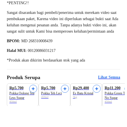
*PENTING!!
Sangat disarankan bagi pembeli/penerima untuk merekam video saat
pembukaan paket, Karena video ini diperlukan sebagai bukti saat Ada
keluhan mengenai pesanan anda. Tanpa adanya bukti video ini, akan
sangat sulit untuk Kami bisa memperoses keluhan/permintaan anda
BPOM:
MD 268310008439
Halal MUI:
00120086031217
*Produk akan dikirim berdasarkan stok yang ada
Produk Serupa
Lihat Semua
Rp5.700
Rp5.700
Rp29.400
Rp11.200
Pokka Oolong Tea
Pokka Teh Leci
Es Batu Kristal
Pokka Green Te
450ml
3kg
Less Sugar
No Sugar
450ml
450ml