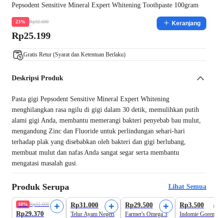
Pepsodent Sensitive Mineral Expert Whitening Toothpaste 100gram
Rp32.600
23%
Keranjang
Rp25.199
Gratis Retur (Syarat dan Ketentuan Berlaku)
Deskripsi Produk
Pasta gigi Pepsodent Sensitive Mineral Expert Whitening
menghilangkan rasa ngilu di gigi dalam 30 detik, memulihkan putih
alami gigi Anda, membantu memerangi bakteri penyebab bau mulut,
mengandung Zinc dan Fluoride untuk perlindungan sehari-hari
terhadap plak yang disebabkan oleh bakteri dan gigi berlubang,
membuat mulut dan nafas Anda sangat segar serta membantu
mengatasi masalah gusi.
Produk Serupa
Lihat Semua
Harga Terbaik
10%
Rp32.600
Rp31.000
Rp29.500
Rp3.500
Rp29.370
Telur Ayam Negeri
Farmer's Omega 3
Indomie Goreng