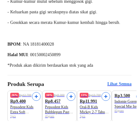
- Kumur-kumur mulut sebelum menggosok gigi.
- Keluarkan pasta gigi secukupnya diatas sikat gigi.
- Gosokkan secara merata Kumur-kumur kembali hingga bersih.
BPOM
: NA 18181400028
Halal MUI
: 00150002450899
*Produk akan dikirim berdasarkan stok yang ada
Produk Serupa
Lihat Semua
26%
Rp12.700
10%
Rp9.300
13%
Rp13.700
Rp3.500
Rp9.400
Rp8.457
Rp11.991
Indomie Goreng
Special Mie Inst
Pepsodent Kids
Pepsodent Kids
Oral-B Kids
85gram
Extra Soft
Bubblegum Pasta
Mickey 2-7 Tahun
1pcs
45gram
1pcs
Toothbrush
Gigi Anak
Soft Toothbrush