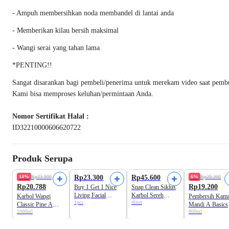
- Ampuh membersihkan noda membandel di lantai anda
- Memberikan kilau bersih maksimal
- Wangi serai yang tahan lama
*PENTING!!
Sangat disarankan bagi pembeli/penerima untuk merekam video saat pembuka
Kami bisa memproses keluhan/permintaan Anda.
Nomor Sertifikat Halal :
ID32210000606620722
Produk Serupa
Best Value
Best Value
14%
Rp23.900
Rp23.300
Rp45.600
6%
Rp20.300
Rp20.788
Rp19.200
Buy 1 Get 1 Nice
Snap Clean Siklus
Living Facial
Karbol Sereh
Karbol Wangi
Pembersih Kam
1pcs
4liter
Tissue Soft Pack
Pembersih Lantai
Classic Pine A
Mandi A Basics
400+100
1000ml
800ml
Basics