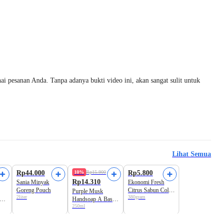
i pesanan Anda. Tanpa adanya bukti video ini, akan sangat sulit untuk
Lihat Semua
Best Value
Beli 2 Disc.9%
Rp44.000
10%
Rp15.900
Rp5.800
Rp14.310
Sania Minyak
Ekonomi Fresh
Goreng Pouch
Citrus Sabun Colek
Purple Musk
2liter
380gram
Krim
sus
Handsoap A Basics
250ml
Bottle