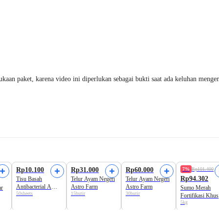
an paket, karena video ini diperlukan sebagai bukti saat ada keluhan mengena
Formula Baru!
Rp10.100
Rp31.000
Rp60.000
7%
Rp101.400
Rp94.302
Tisu Basah
Telur Ayam Negeri
Telur Ayam Negeri
Antibacterial A
Astro Farm
Astro Farm
ar
Sumo Merah
50sheets
15butir
30butir
Basics
Fortifikasi Khu
5kg
Beras Premium