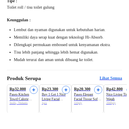
Tipe :
Toilet roll / tisu toilet gulung
Keunggulan :
Lembut dan nyaman digunakan untuk kebutuhan harian.
Memiliki daya serap kuat dengan teknologi Hi-Absorb.
Dilengkapi permukaan embossed untuk kenyamanan ekstra.
Tisu lebih panjang sehingga lebih hemat digunakan.
Mudah terurai dan aman untuk dibuang ke toilet.
Produk Serupa
Lihat Semua
Rp32.000
Rp23.300
Rp20.300
Rp42.800
Paseo Kitchen
Buy 1 Get 1 Nice
Paseo Elegant
Nice Living Tis
Towel Calorie
Living Facial
Facial Tissue Soft
Wajah
3rolls, 70sheets
1pcs
510ply
2000ply
Absorb
Tissue Soft Pack
Pack
400+100