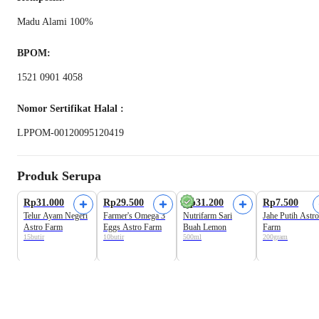
Madu Alami 100%
BPOM:
1521 0901 4058
Nomor Sertifikat Halal :
LPPOM-00120095120419
Produk Serupa
Harga Terbaik
Rp31.000
Rp29.500
Rp31.200
Rp7.500
Telur Ayam Negeri
Farmer's Omega 3
Nutrifarm Sari
Jahe Putih Astro
Astro Farm
Eggs Astro Farm
Buah Lemon
Farm
15butir
10butir
500ml
200gram