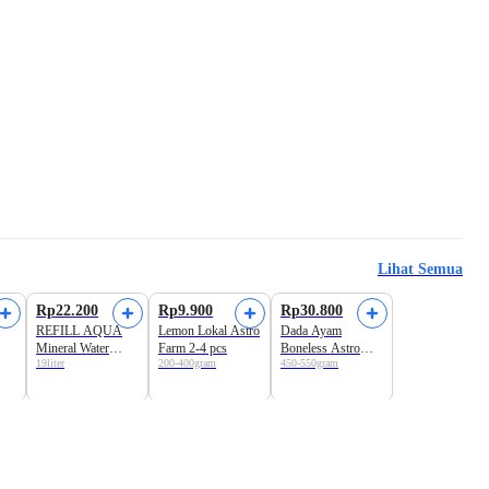
Lihat Semua
Harga Terbaik
Harga Terbaik
Rp22.200
Rp9.900
Rp30.800
REFILL AQUA
Lemon Lokal Astro
Dada Ayam
Mineral Water
Farm 2-4 pcs
Boneless Astro
19liter
200-400gram
450-550gram
Galon
Farm