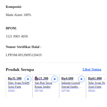
Komposisi:
Madu Alami 100%
BPOM:
1521 0901 4058
Nomor Sertifikat Halal :
LPPOM-00120095120419
Produk Serupa
Lihat Semua
Rp31.500
Rp21.200
Rp4.600
Rp61.000
Telur Ayam Negeri
Sari Roti Tawar
Indomie Goreng
Telur Ayam Neg
Astro Farm
Kupas Jumbo
Special Jumbo Mie
Astro Farm
15butir
300gram
129gram
30butir
Instan