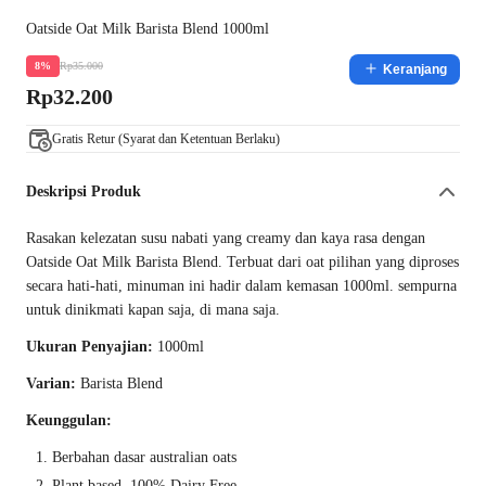
Oatside Oat Milk Barista Blend 1000ml
Rp35.000
8%
Keranjang
Rp32.200
Gratis Retur (Syarat dan Ketentuan Berlaku)
Deskripsi Produk
Rasakan kelezatan susu nabati yang creamy dan kaya rasa dengan
Oatside Oat Milk Barista Blend. Terbuat dari oat pilihan yang diproses
secara hati-hati, minuman ini hadir dalam kemasan 1000ml. sempurna
untuk dinikmati kapan saja, di mana saja.
Ukuran Penyajian:
1000ml
Varian:
Barista Blend
Keunggulan:
Berbahan dasar australian oats
Plant based, 100% Dairy Free