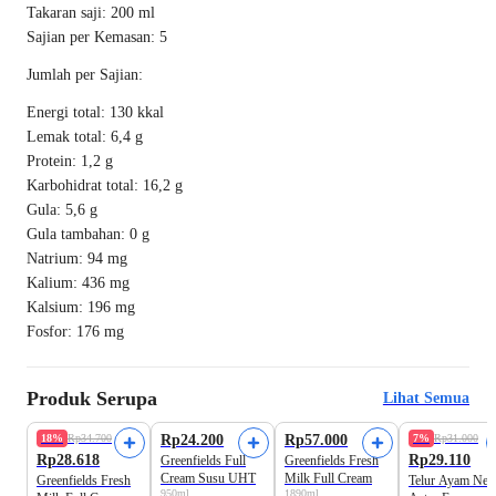
Takaran saji: 200 ml
Sajian per Kemasan: 5
Jumlah per Sajian:
Energi total: 130 kkal
Lemak total: 6,4 g
Protein: 1,2 g
Karbohidrat total: 16,2 g
Gula: 5,6 g
Gula tambahan: 0 g
Natrium: 94 mg
Kalium: 436 mg
Kalsium: 196 mg
Fosfor: 176 mg
Produk Serupa
Lihat Semua
Beli 2 Disc.10%
18%
Rp34.700
Rp24.200
Rp57.000
7%
Rp31.000
Rp28.618
Rp29.110
Greenfields Full
Greenfields Fresh
Cream Susu UHT
Milk Full Cream
Greenfields Fresh
Telur Ayam Neg
950ml
1890ml