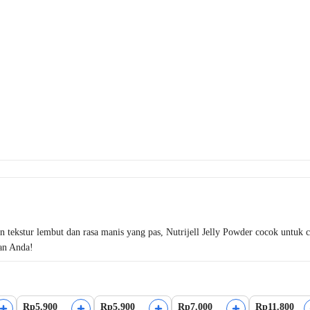
 tekstur lembut dan rasa manis yang pas, Nutrijell Jelly Powder cocok untuk ca
an Anda!
Rp5.900
Rp5.900
Rp7.000
Rp11.800