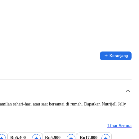
Keranjang
milan sehari-hari atau saat bersantai di rumah. Dapatkan Nutrijell Jelly
Lihat Semua
Rp5.400
Rp5.900
Rp17.000