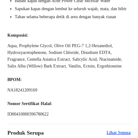
Basahi kapas dengan Acne Power Clear Micellar Water
Sapukan kapas dengan lembut ke seluruh wajah, mata, dan bibir
Tahan selama beberapa detik di area dengan banyak riasan
Komposisi:
Aqua, Prophylene Glycol, Olive Oil PEG-7 1,2-Hexanediol,
Hydroxyacetophenone, Sodium Chloride, Disodium EDTA,
Fragrance, Centella Asiatica Extract, Salicylic Acid, Niacinamide,
Salix Alba (Willow) Bark Extract, Vanilin, Ectoin, Ergothioneine
BPOM:
NA18241209169
Nomor Sertifikat Halal:
ID00410000396780622
Produk Serupa
Lihat Semua
Best Seller
Best Seller