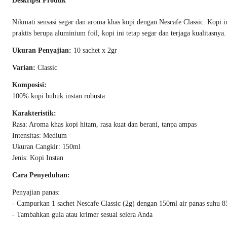
Deskripsi Produk
Nikmati sensasi segar dan aroma khas kopi dengan Nescafe Classic. Kopi in
praktis berupa aluminium foil, kopi ini tetap segar dan terjaga kualitasnya.
Ukuran Penyajian:
10 sachet x 2gr
Varian:
Classic
Komposisi:
100% kopi bubuk instan robusta
Karakteristik:
Rasa: Aroma khas kopi hitam, rasa kuat dan berani, tanpa ampas
Intensitas: Medium
Ukuran Cangkir: 150ml
Jenis: Kopi Instan
Cara Penyeduhan:
Penyajian panas:
- Campurkan 1 sachet Nescafe Classic (2g) dengan 150ml air panas suhu 85
- Tambahkan gula atau krimer sesuai selera Anda