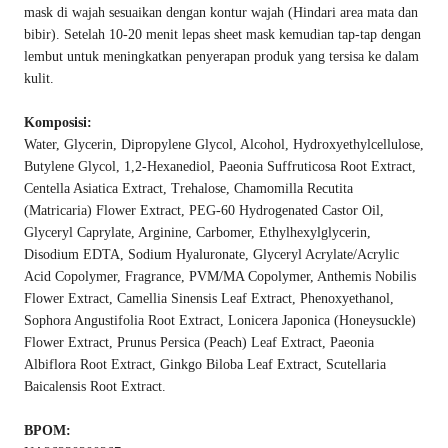
mask di wajah sesuaikan dengan kontur wajah (Hindari area mata dan
bibir). Setelah 10-20 menit lepas sheet mask kemudian tap-tap dengan
lembut untuk meningkatkan penyerapan produk yang tersisa ke dalam
kulit.
Komposisi:
Water, Glycerin, Dipropylene Glycol, Alcohol, Hydroxyethylcellulose,
Butylene Glycol, 1,2-Hexanediol, Paeonia Suffruticosa Root Extract,
Centella Asiatica Extract, Trehalose, Chamomilla Recutita
(Matricaria) Flower Extract, PEG-60 Hydrogenated Castor Oil,
Glyceryl Caprylate, Arginine, Carbomer, Ethylhexylglycerin,
Disodium EDTA, Sodium Hyaluronate, Glyceryl Acrylate/Acrylic
Acid Copolymer, Fragrance, PVM/MA Copolymer, Anthemis Nobilis
Flower Extract, Camellia Sinensis Leaf Extract, Phenoxyethanol,
Sophora Angustifolia Root Extract, Lonicera Japonica (Honeysuckle)
Flower Extract, Prunus Persica (Peach) Leaf Extract, Paeonia
Albiflora Root Extract, Ginkgo Biloba Leaf Extract, Scutellaria
Baicalensis Root Extract.
BPOM: