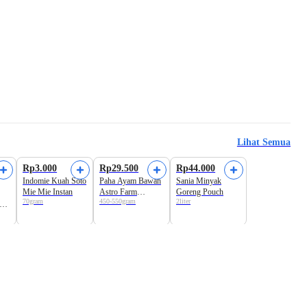
Lihat Semua
Beli 2 Disc.3%
Rp3.000
Rp29.500
Rp44.000
Indomie Kuah Soto
Paha Ayam Bawah
Sania Minyak
Mie Mie Instan
Astro Farm
Goreng Pouch
70gram
450-550gram
2liter
Regular
sus