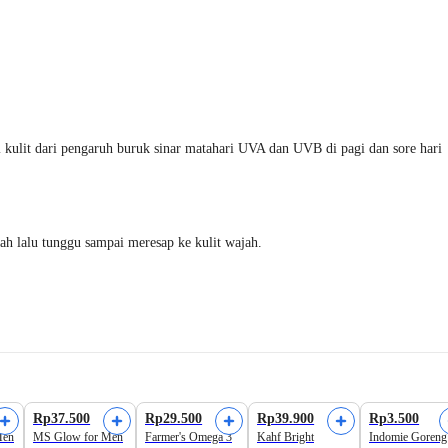
ulit dari pengaruh buruk sinar matahari UVA dan UVB di pagi dan sore hari
ah lalu tunggu sampai meresap ke kulit wajah.
Harga Terbaik
Rp37.500
Rp29.500
Rp39.900
Rp3.500
Men
MS Glow for Men
Farmer's Omega 3
Kahf Bright
Indomie Goreng