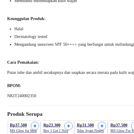
Membantu melembapkan kulit wajah
Keunggulan Produk:
Halal
Dermatology tested
Mengandung sunscreen SPF 50++++ yang berfungsi untuk melindungi k
Cara Pemakaian:
Putar tube dan ambil secukupnya dan usapkan secara merata pada kulit waj
BPOM:
NKIT240002350
Produk Serupa
Rp37.500
Rp23.300
Rp31.500
Rp37.500
MS Glow for Men
Buy 1 Get 1 Nice
Telur Ayam Negeri
MS Glow For 