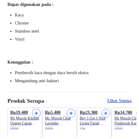
Dapat digunakan pada :
Kaca
Chrome
Stainless steel
Vinyl
Keunggulan :
Pembersih kaca dengan daya bersih ekstra
Mengandung anti-bakteri
Produk Serupa
Lihat Semua
Rp19.400
Rp5.400
Rp23.300
Rp14.700
Mr Muscle Kitchen
Mr. Muscle Clear
Buy 1 Get 1 Nice
Mr Muscle Clea
Orange Cairan
Lavender
Living Facial
Pembersih Kaca
500ml
400ml
1pcs
500ml
Pembersih Dapur
Pembersih Kaca
Tissue Soft Pack
Serbaguna Spray
Pouch
400+100