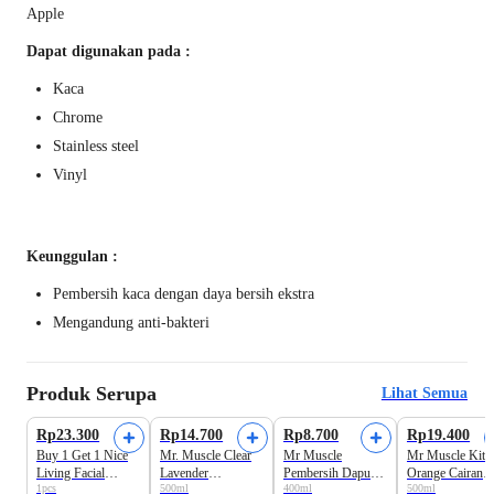
Apple
Dapat digunakan pada :
Kaca
Chrome
Stainless steel
Vinyl
Keunggulan :
Pembersih kaca dengan daya bersih ekstra
Mengandung anti-bakteri
Produk Serupa
Lihat Semua
Rp23.300
Rp14.700
Rp8.700
Rp19.400
Buy 1 Get 1 Nice
Mr. Muscle Clear
Mr Muscle
Mr Muscle Kitc
Living Facial
Lavender
Pembersih Dapur
Orange Cairan
1pcs
500ml
400ml
500ml
Tissue Soft Pack
Pembersih Kaca
Serbaguna Orange
Pembersih Dapu