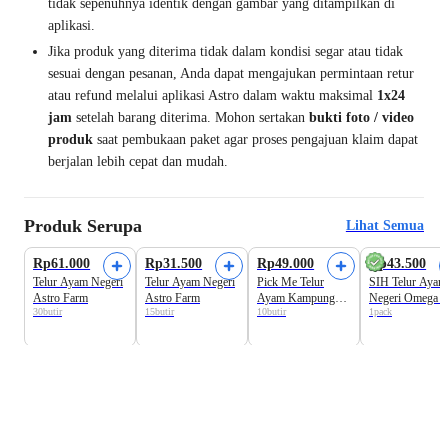
tidak sepenuhnya identik dengan gambar yang ditampilkan di
aplikasi.
Jika produk yang diterima tidak dalam kondisi segar atau tidak
sesuai dengan pesanan, Anda dapat mengajukan permintaan retur
atau refund melalui aplikasi Astro dalam waktu maksimal
1x24
jam
setelah barang diterima. Mohon sertakan
bukti foto / video
produk
saat pembukaan paket agar proses pengajuan klaim dapat
berjalan lebih cepat dan mudah.
Produk Serupa
Lihat Semua
Produk Favorit
Rp61.000
Rp31.500
Rp49.000
Rp43.500
Telur Ayam Negeri
Telur Ayam Negeri
Pick Me Telur
SIH Telur Ayam
Astro Farm
Astro Farm
Ayam Kampung
Negeri Omega 3
30butir
15butir
10butir
1pack
Merah Omega