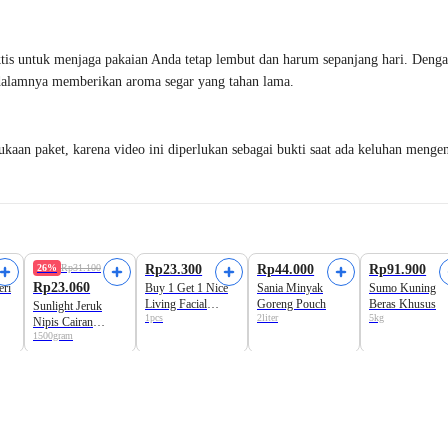
aktis untuk menjaga pakaian Anda tetap lembut dan harum sepanjang hari. Den
 dalamnya memberikan aroma segar yang tahan lama.
an paket, karena video ini diperlukan sebagai bukti saat ada keluhan mengena
26%
Rp31.100
Rp23.300
Rp44.000
Rp91.900
Rp23.060
eri
Buy 1 Get 1 Nice
Sania Minyak
Sumo Kuning
Living Facial
Goreng Pouch
Beras Khusus
Sunlight Jeruk
1pcs
2liter
5kg
Tissue Soft Pack
Nipis Cairan
400+100
1500gram
Pencuci Piring
Refill