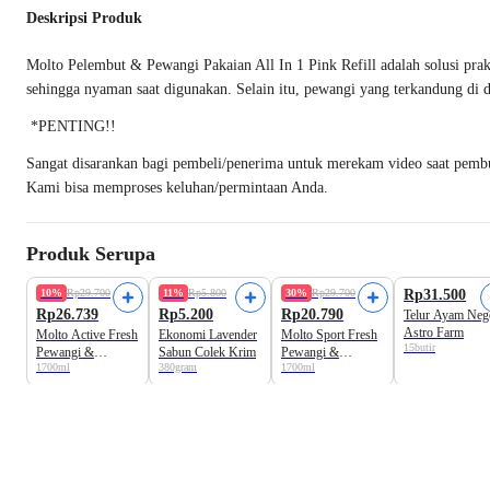
Deskripsi Produk
Molto Pelembut & Pewangi Pakaian All In 1 Pink Refill adalah solusi pr
sehingga nyaman saat digunakan. Selain itu, pewangi yang terkandung di
*PENTING!!
Sangat disarankan bagi pembeli/penerima untuk merekam video saat pembuka
Kami bisa memproses keluhan/permintaan Anda.
Produk Serupa
10%
Rp29.700
11%
Rp5.800
30%
Rp29.700
Rp31.500
Rp26.739
Rp5.200
Rp20.790
Telur Ayam Neg
Astro Farm
Molto Active Fresh
Ekonomi Lavender
Molto Sport Fresh
15butir
Pewangi &
Sabun Colek Krim
Pewangi &
1700ml
380gram
1700ml
Pelembut Pakaian
Pelembut Pakaian