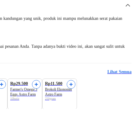
gan kandungan yang unik, produk ini mampu melunakkan serat pakaian
i pesanan Anda. Tanpa adanya bukti video ini, akan sangat sulit untuk
Lihat Semua
Harga Terbaik
Grade Hemat
Rp29.500
Rp11.500
Farmer's Omega 3
Brokoli Ekonomis
Eggs Astro Farm
Astro Farm
10butir
250gram