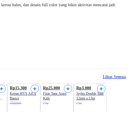
ertas halus, dan desain full color yang bikin aktivitas mencatat jadi
Lihat Semua
Rp15.300
Rp25.000
Rp3.000
Kertas HVS A4 A
Fixie Tape Astro
Joyko Double Tape
8
Basics
Kids
12mm x 13m
100sheets
1pcs
1pcs