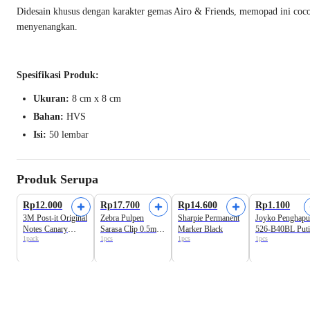
Didesain khusus dengan karakter gemas Airo & Friends, memopad ini cocok un
menyenangkan.
Spesifikasi Produk:
Ukuran:
8 cm x 8 cm
Bahan:
HVS
Isi:
50 lembar
Produk Serupa
Rp12.000
Rp17.700
Rp14.600
Rp1.100
3M Post-it Original
Zebra Pulpen
Sharpie Permanent
Joyko Penghapu
Notes Canary
Sarasa Clip 0.5mm
Marker Black
526-B40BL Put
1pack
1pcs
1pcs
1pcs
Yellow Sticky
Gel Ink Rollerball
Notes 3in x 3in 100
Black
Lembar