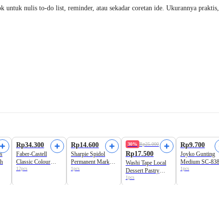
tuk nulis to-do list, reminder, atau sekadar coretan ide. Ukurannya praktis, k
Rp34.300
Rp14.600
30%
Rp25.000
Rp9.700
Rp17.500
s
Faber-Castell
Sharpie Spidol
Joyko Gunting
ih
Classic Colour
Permanent Marker
Medium SC-83
Washi Tape Local
12pcs
1pcs
1pcs
Pencils
- Biru
16cm
Dessert Pastry
1pcs
Edition Astro Kids