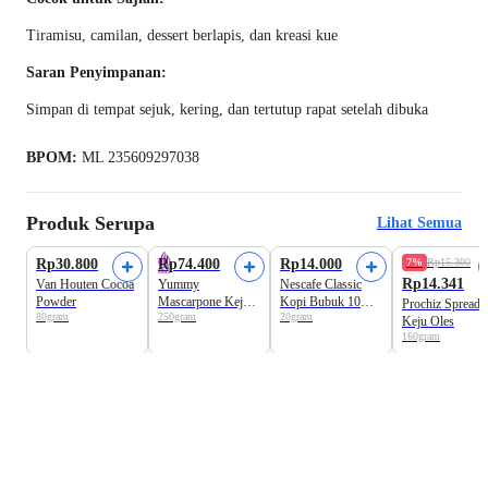
Tiramisu, camilan, dessert berlapis, dan kreasi kue
Saran Penyimpanan:
Simpan di tempat sejuk, kering, dan tertutup rapat setelah dibuka
BPOM:
ML 235609297038
Produk Serupa
Lihat Semua
Rp30.800
Rp74.400
Rp14.000
7%
Rp15.300
Rp14.341
Van Houten Cocoa
Yummy
Nescafe Classic
Powder
Mascarpone Keju
Kopi Bubuk 10
Prochiz Spready
80gram
250gram
20gram
Krim
sachets x 2gr
Keju Oles
160gram