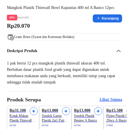
Mangkok Plastik Thinwall Bowl Kapasitas 400 ml A Basics 12pcs
Rp22.300
10%
Keranjang
Rp20.070
Gratis Retur (Syarat dan Ketentuan Berlaku)
Deskripsi Produk
1 pak berisi 12 pcs mangkok plastik thinwall ukuran 400 ml.
Berbahan dasar plastik food grade yang dapat digunakan untuk
membawa makanan anda yang berkuah, memiliki tutup yang rapat
sehingga tidak mudah tumpah.
Produk Serupa
Lihat Semua
Rp31.100
Rp13.000
Rp13.000
Rp15.500
Kotak Makan
Sendok Garpu
Sendok Plastik
Piring Plastik 9
Plastik Thinwall
Plastik 2in1 Putih
Bening A Basics
20pcs A Basics
12pcs
25pcs
25pcs
1pack
Kapasitas 1000ml
A Basics