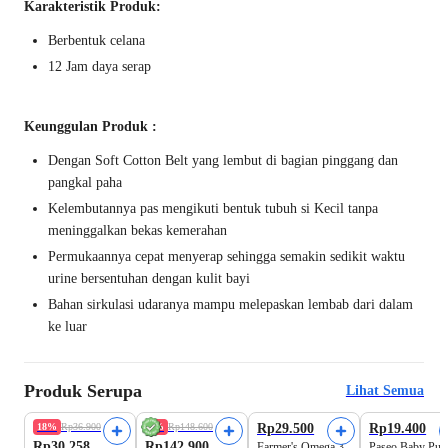
Karakteristik Produk:
Berbentuk celana
12 Jam
daya serap
Keunggulan Produk :
Dengan Soft Cotton Belt yang lembut di bagian pinggang dan
pangkal paha
Kelembutannya pas mengikuti bentuk tubuh si Kecil tanpa
meninggalkan bekas kemerahan
Permukaannya cepat menyerap sehingga semakin sedikit waktu
urine bersentuhan dengan kulit bayi
Bahan sirkulasi udaranya mampu melepaskan lembab dari dalam
ke luar
Produk Serupa
Lihat Semua
Beli 2 Disc.25%
Tersedia Size Lain
Harga Terbaik
18%
Rp36.900
4%
Rp148.600
Rp29.500
Rp19.400
Rp30.258
Rp142.900
Farmer's Omega 3
Paseo Baby Pur