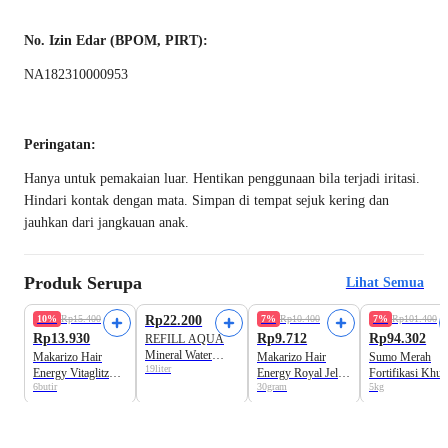
No. Izin Edar (BPOM, PIRT):
NA182310000953
Peringatan:
Hanya untuk pemakaian luar. Hentikan penggunaan bila terjadi iritasi.
Hindari kontak dengan mata. Simpan di tempat sejuk kering dan
jauhkan dari jangkauan anak.
Produk Serupa
Lihat Semua
Beli 2 Disc.15%
Harga Terbaik
Beli 2 Disc.10%
Formula Baru!
10%
Rp15.400
Rp22.200
7%
Rp10.400
7%
Rp101.400
Rp13.930
Rp9.712
Rp94.302
REFILL AQUA
Mineral Water
Makarizo Hair
Makarizo Hair
Sumo Merah
19liter
Galon
Energy Vitaglitz
Energy Royal Jelly
Fortifikasi Khu
6butir
30gram
5kg
Royal Jelly Hair
Anti Aging
Beras Premium
Serum
Creambath