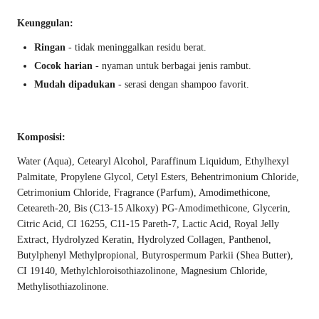
Keunggulan:
Ringan
- tidak meninggalkan residu berat.
Cocok harian
- nyaman untuk berbagai jenis rambut.
Mudah dipadukan
- serasi dengan shampoo favorit.
Komposisi:
Water (Aqua), Cetearyl Alcohol, Paraffinum Liquidum, Ethylhexyl
Palmitate, Propylene Glycol, Cetyl Esters, Behentrimonium Chloride,
Cetrimonium Chloride, Fragrance (Parfum), Amodimethicone,
Ceteareth-20, Bis (C13-15 Alkoxy) PG-Amodimethicone, Glycerin,
Citric Acid, CI 16255, C11-15 Pareth-7, Lactic Acid, Royal Jelly
Extract, Hydrolyzed Keratin, Hydrolyzed Collagen, Panthenol,
Butylphenyl Methylpropional, Butyrospermum Parkii (Shea Butter),
CI 19140, Methylchloroisothiazolinone, Magnesium Chloride,
Methylisothiazolinone.