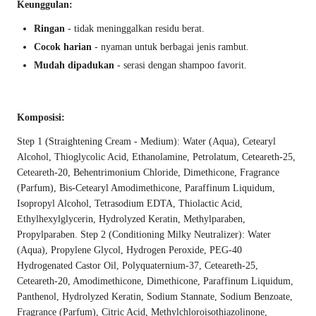
Keunggulan:
Ringan
- tidak meninggalkan residu berat.
Cocok harian
- nyaman untuk berbagai jenis rambut.
Mudah dipadukan
- serasi dengan shampoo favorit.
Komposisi:
Step 1 (Straightening Cream - Medium): Water (Aqua), Cetearyl
Alcohol, Thioglycolic Acid, Ethanolamine, Petrolatum, Ceteareth-25,
Ceteareth-20, Behentrimonium Chloride, Dimethicone, Fragrance
(Parfum), Bis-Cetearyl Amodimethicone, Paraffinum Liquidum,
Isopropyl Alcohol, Tetrasodium EDTA, Thiolactic Acid,
Ethylhexylglycerin, Hydrolyzed Keratin, Methylparaben,
Propylparaben. Step 2 (Conditioning Milky Neutralizer): Water
(Aqua), Propylene Glycol, Hydrogen Peroxide, PEG-40
Hydrogenated Castor Oil, Polyquaternium-37, Ceteareth-25,
Ceteareth-20, Amodimethicone, Dimethicone, Paraffinum Liquidum,
Panthenol, Hydrolyzed Keratin, Sodium Stannate, Sodium Benzoate,
Fragrance (Parfum), Citric Acid, Methylchloroisothiazolinone,