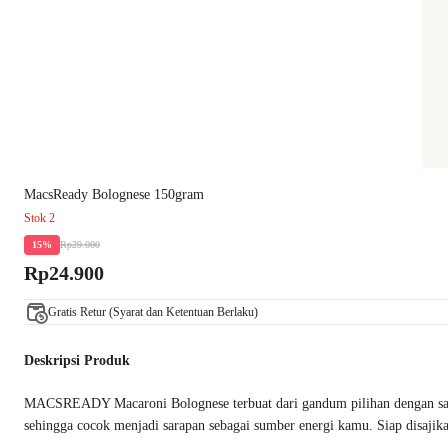
MacsReady Bolognese 150gram
Stok 2
Rp29.000
15%
Rp24.900
Gratis Retur (Syarat dan Ketentuan Berlaku)
Deskripsi Produk
MACSREADY Macaroni Bolognese terbuat dari gandum pilihan dengan saus da
sehingga cocok menjadi sarapan sebagai sumber energi kamu. Siap disajika