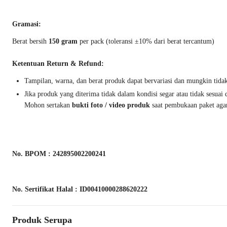
Gramasi:
Berat bersih
150 gram
per pack (toleransi ±10% dari berat tercantum)
Ketentuan Return & Refund:
Tampilan, warna, dan berat produk dapat bervariasi dan mungkin tida
Jika produk yang diterima tidak dalam kondisi segar atau tidak sesua
Mohon sertakan
bukti foto / video produk
saat pembukaan paket agar
No. BPOM : 242895002200241
No. Sertifikat Halal : ID00410000288620222
Produk Serupa