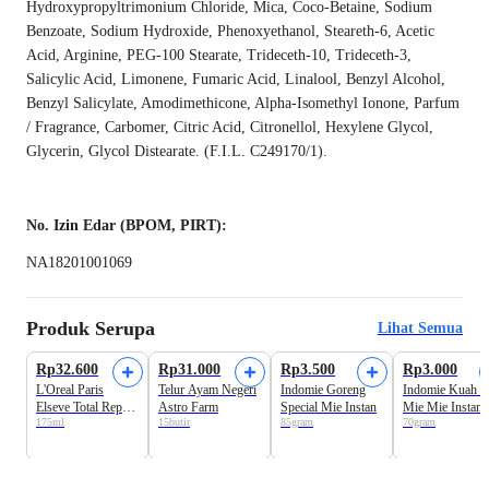
Hydroxypropyltrimonium Chloride, Mica, Coco-Betaine, Sodium
Benzoate, Sodium Hydroxide, Phenoxyethanol, Steareth-6, Acetic
Acid, Arginine, PEG-100 Stearate, Trideceth-10, Trideceth-3,
Salicylic Acid, Limonene, Fumaric Acid, Linalool, Benzyl Alcohol,
Benzyl Salicylate, Amodimethicone, Alpha-Isomethyl Ionone, Parfum
/ Fragrance, Carbomer, Citric Acid, Citronellol, Hexylene Glycol,
Glycerin, Glycol Distearate. (F.I.L. C249170/1).
No. Izin Edar (BPOM, PIRT):
NA18201001069
Produk Serupa
Lihat Semua
Rp32.600
Rp31.000
Rp3.500
Rp3.000
L'Oreal Paris
Telur Ayam Negeri
Indomie Goreng
Indomie Kuah S
Elseve Total Repair
Astro Farm
Special Mie Instan
Mie Mie Instan
175ml
15butir
85gram
70gram
5 Restoring
Conditioner