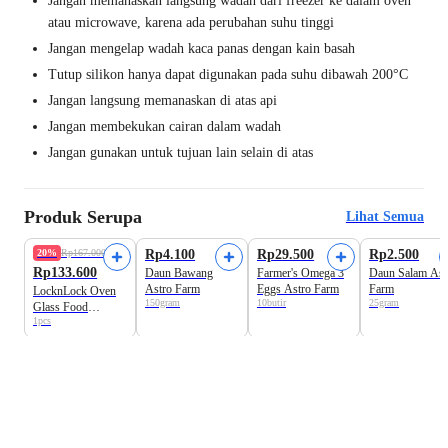
Jangan memanaskan langsung wadah dari freezer ke dalam oven
atau microwave, karena ada perubahan suhu tinggi
Jangan mengelap wadah kaca panas dengan kain basah
Tutup silikon hanya dapat digunakan pada suhu dibawah 200°C
Jangan langsung memanaskan di atas api
Jangan membekukan cairan dalam wadah
Jangan gunakan untuk tujuan lain selain di atas
Produk Serupa
Lihat Semua
Harga Terbaik
Harga Terbaik
20%
Rp167.000
Rp4.100
Rp29.500
Rp2.500
Rp133.600
Daun Bawang
Farmer's Omega 3
Daun Salam Ast
Astro Farm
Eggs Astro Farm
Farm
LocknLock Oven
150gram
10butir
25gram
Glass Food
1pcs
Container MPASI
Bayi Mint 3 pcs
230ml