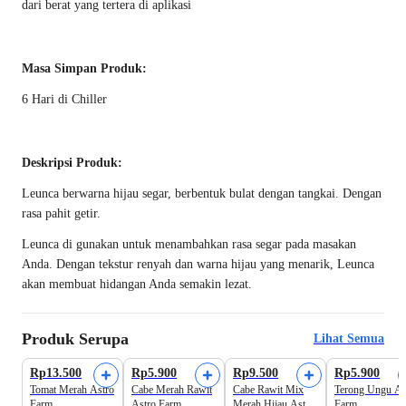
dari berat yang tertera di aplikasi
Masa Simpan Produk:
6 Hari di Chiller
Deskripsi Produk:
Leunca berwarna hijau segar, berbentuk bulat dengan tangkai. Dengan
rasa pahit getir.
Leunca di gunakan untuk menambahkan rasa segar pada masakan
Anda. Dengan tekstur renyah dan warna hijau yang menarik, Leunca
akan membuat hidangan Anda semakin lezat.
Produk Serupa
Lihat Semua
Rp13.500
Rp5.900
Rp9.500
Rp5.900
Tomat Merah Astro
Cabe Merah Rawit
Cabe Rawit Mix
Terong Ungu As
Farm
Astro Farm
Merah Hijau Astro
Farm