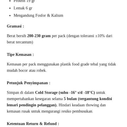
Protein 19 gr
Lemak 6 gr
Mengandung Fosfor & Kalium
Gramasi :
Berat bersih
200-230 gram
per pack (dengan toleransi ±10% dari
berat tercantum)
Tipe Kemasan :
Kemasan per pack menggunakan plastik food grade tebal yang tidak
mudah bocor atau robek.
Petunjuk Penyimpanan :
Simpan di dalam
Cold Storage (suhu -16° s/d -18°C)
untuk
mempertahankan kesegaran selama
5 bulan (tergantung kondisi
lemari pendingin pelanggan).
Hindari keadaan thowing dan
kemasan rusak untuk mengurangi resiko pembusukan.
Ketentuan Return & Refund :