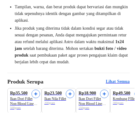
Tampilan, warna, dan berat produk dapat bervariasi dan mungkin
tidak sepenuhnya identik dengan gambar yang ditampilkan di
aplikasi.
Jika produk yang diterima tidak dalam kondisi segar atau tidak
sesuai dengan pesanan, Anda dapat mengajukan permintaan retur
atau refund melalui aplikasi Astro dalam waktu maksimal
1x24
jam
setelah barang diterima. Mohon sertakan
bukti foto / video
produk
saat pembukaan paket agar proses pengajuan klaim dapat
berjalan lebih cepat dan mudah.
Produk Serupa
Lihat Semua
Produk Favorit
Rp35.500
Rp23.500
Rp18.900
Rp49.500
Ikan Dori Fillet
Ikan Nila Fillet
Ikan Dori Fillet
Kembung FIllet
200gram
300gram
Non Blood Line
Non Blood Line
500gram
250gram
(NBL) Astro Farm
(NBL) Astro Farm