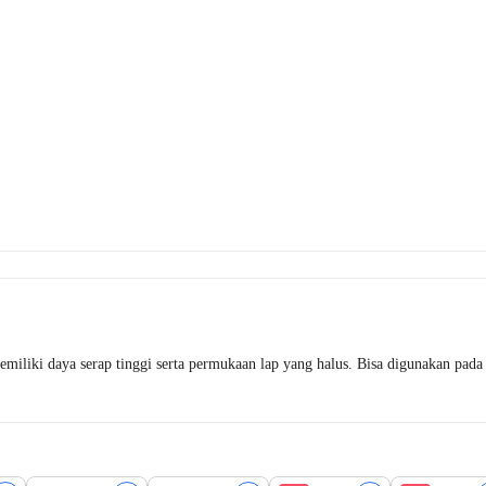
miliki daya serap tinggi serta permukaan lap yang halus. Bisa digunakan pad
Best Value
Best Value