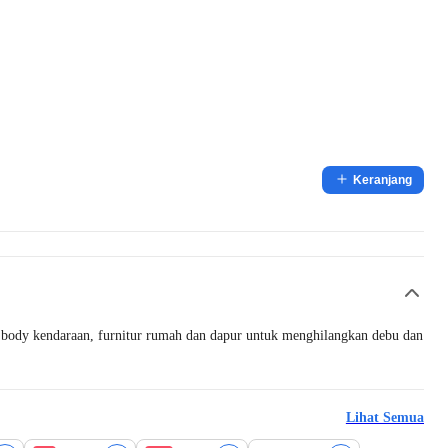
Keranjang
a body kendaraan, furnitur rumah dan dapur untuk menghilangkan debu dan
Lihat Semua
Best Value