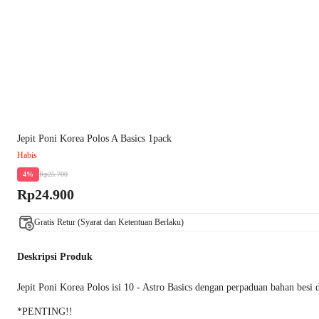
Jepit Poni Korea Polos A Basics 1pack
Habis
Rp25.700
4%
Rp24.900
Gratis Retur (Syarat dan Ketentuan Berlaku)
Deskripsi Produk
Jepit Poni Korea Polos isi 10 - Astro Basics dengan perpaduan bahan besi 
*PENTING!!