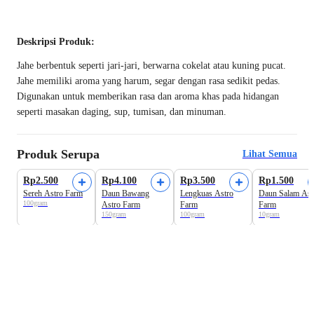
Deskripsi Produk:
Jahe berbentuk seperti jari-jari, berwarna cokelat atau kuning pucat.
Jahe memiliki aroma yang harum, segar dengan rasa sedikit pedas.
Digunakan untuk memberikan rasa dan aroma khas pada hidangan
seperti masakan daging, sup, tumisan, dan minuman.
Produk Serupa
Lihat Semua
Harga Terbaik
Rp2.500
Rp4.100
Rp3.500
Rp1.500
Sereh Astro Farm
Daun Bawang
Lengkuas Astro
Daun Salam Ast
100gram
Astro Farm
Farm
Farm
150gram
100gram
10gram