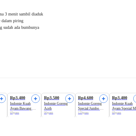
ma 3 menit sambil diaduk
 dalam piring
ng sudah ada bumbunya
Rp3.400
Rp3.500
Rp4.600
Rp3.400
Indomie Kuah
Indomie Goreng
Indomie Goreng
Indomie Kuah
Ayam Bawang Mie
Aceh
Special Jumbo Mie
Ayam Spesial M
69gram
90gram
129gram
68gram
Instan
Instan
Instan