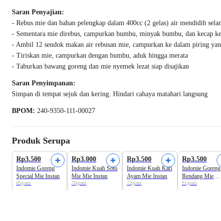
Saran Penyajian:
- Rebus mie dan bahan pelengkap dalam 400cc (2 gelas) air mendidih sela
- Sementara mie direbus, campurkan bumbu, minyak bumbu, dan kecap ke
- Ambil 12 sendok makan air rebusan mie, campurkan ke dalam piring ya
- Tiriskan mie, campurkan dengan bumbu, aduk hingga merata
- Taburkan bawang goreng dan mie nyemek lezat siap disajikan
Saran Penyimpanan:
Simpan di tempat sejuk dan kering. Hindari cahaya matahari langsung
BPOM:
240-9350-111-00027
Produk Serupa
Rp3.500
Rp3.000
Rp3.500
Rp3.500
Indomie Goreng
Indomie Kuah Soto
Indomie Kuah Kari
Indomie Goreng
Special Mie Instan
Mie Mie Instan
Ayam Mie Instan
Rendang Mie
85gram
70gram
72gram
91gram
Instan