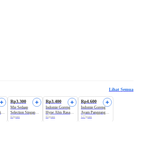
Lihat Semua
Beli 3 Disc.13%
Rp3.300
Rp3.400
Rp4.600
Mie Sedaap
Indomie Goreng
Indomie Goreng
ie
Selection Singapore
Hype Abis Rasa
Ayam Panggang
83gram
85gram
127gram
Spicy Laksa Mie
Ayam Geprek Mie
Jumbo Mie Instan
Instan
Instan